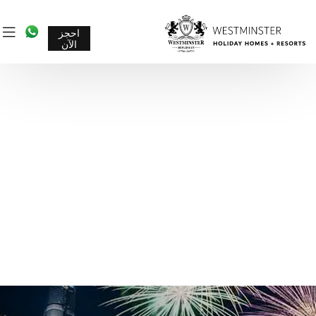
احجز
الآن