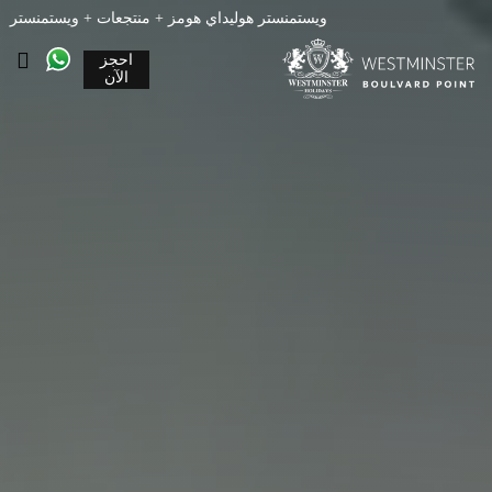
ويستمنستر هوليداي هومز + منتجعات + ويستمنستر
احجز
الآن