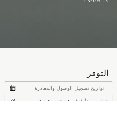
Contact Us
التوفر
2 بالغين - 0 أطفال - 1 شقق سكنية 1