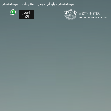
ويستمنستر هوليداي هومز + منتجعات + ويستمنستر
احجز
الآن